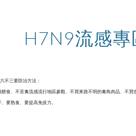
ip to main content
Skip to navigat
H7N9流感
感六不三要防治方法：
離餵食、不至禽流感流行地區參觀、不買來路不明的禽鳥肉品、不買
手、要熟食、要提高免疫力。