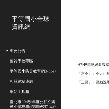
Sk
平等國小全球
資訊網
重要公告
優質學校專區
H7N9流感與禽流
平等國小防災教育網(Pdps)
「六不」：不近距
相關網站連結
「三要」：要勤洗
網站工具箱
臺北市104學年度公私立國
民小學校務評鑑學校自我評