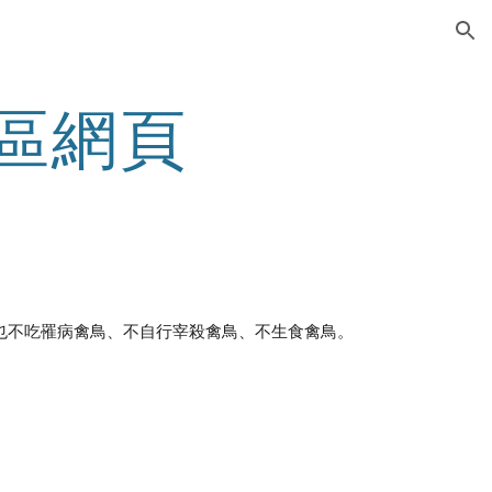
ion
專區網頁
也不吃罹病禽鳥、不自行宰殺禽鳥、不生食禽鳥。