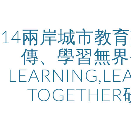
ip to main content
Skip to navigat
014兩岸城市教
傳、學習無界-E
LEARNING,LEA
TOGETHE