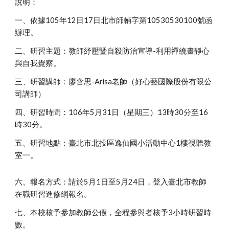
說明：
一、依據105年12日17日北市師輔字第10530530100號函
辦理。
二、研習主題：教師紓壓暨自殺防治宣導-利用禪繞畫靜心
與自我覺察。
三、研習講師：廖含思-Arisa老師（好心藝國際股份有限公
司講師）
四、研習時間：106年5月31日（星期三）13時30分至16
時30分。
五、研習地點：臺北市北投區逸仙國小活動中心1樓視聽教
室一。
六、報名方式：請於5月1日至5月24日，登入臺北市教師
在職研習進修網報名。
七、本校核予參加教師公假，全程參與者核予3小時研習時
數。