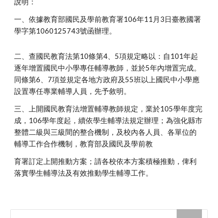
說明：
一、依據教育部國民及學前教育署106年11月3日臺教國署
學字第1060125743號函辦理。
二、查國民教育法第10條第4、5項規定略以：自101年起
逐年增置國民中小學專任輔導教師，並於5年內增置完成。
同條第6、7項並規定各地方政府及55班以上國民中小學應
設置專任專業輔導人員，先予敘明。
三、上開國民教育法增置輔導教師規定，業於105學年度完
成，106學年度起，續依學生輔導法規定辦理；為強化縣市
整體二級與三級間的整合機制，及校內各人員、各單位的
輔導工作合作機制，教育部及國民及學前教
育署訂定上開推動方案；請各校依本方案積極推動，俾利
落實學生輔導法及有效推動學生輔導工作。