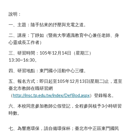
說明：
一、主題：隨手拈來的抒壓與充電之道。
二、講座：丁靜如（暨南大學通識教育中心兼任老師、身
心靈成長工作者）
三、研習時間：105年12月14日（星期三）
13:30~16:30。
四、研習地點：東門國小活動中心三樓。
五、報名方式：即日起至105年12月13日(星期二)止，逕至
臺北市教師在職研習網
（
http://insc.tp.edu.tw/index/DefBod.aspx
）登錄報名。
六、本校同意參加教師公假登記，全程參與核予3小時研習
時數。
七、為響應環保，請自備環保杯；臺北市中正區東門國民