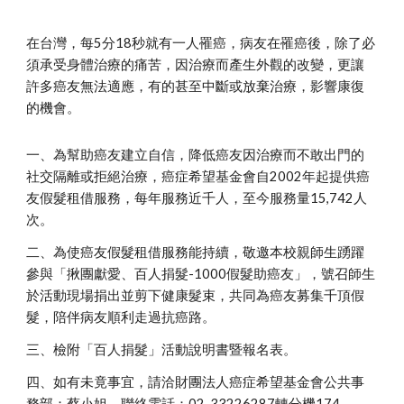
在台灣，每5分18秒就有一人罹癌，病友在罹癌後，除了必
須承受身體治療的痛苦，因治療而產生外觀的改變，更讓
許多癌友無法適應，有的甚至中斷或放棄治療，影響康復
的機會。
一、為幫助癌友建立自信，降低癌友因治療而不敢出門的
社交隔離或拒絕治療，癌症希望基金會自2002年起提供癌
友假髮租借服務，每年服務近千人，至今服務量15,742人
次。
二、為使癌友假髮租借服務能持續，敬邀本校親師生踴躍
參與「揪團獻愛、百人捐髮-1000假髮助癌友」，號召師生
於活動現場捐出並剪下健康髮束，共同為癌友募集千頂假
髮，陪伴病友順利走過抗癌路。
三、檢附「百人捐髮」活動說明書暨報名表。
四、如有未竟事宜，請洽財團法人癌症希望基金會公共事
務部：蔡小姐，聯絡電話：02-33226287轉分機174。