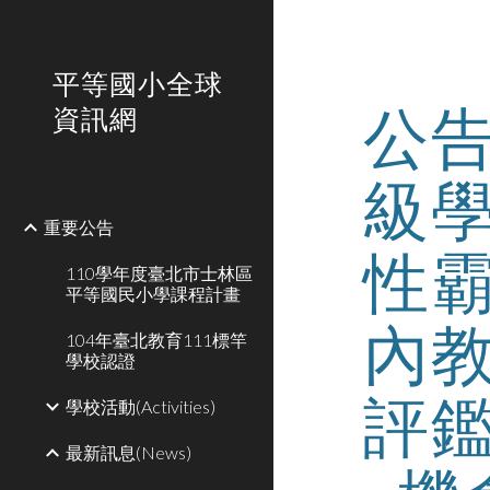
Sk
平等國小全球
公
資訊網
級
重要公告
性
110學年度臺北市士林區
平等國民小學課程計畫
內
104年臺北教育111標竿
學校認證
評
學校活動(Activities)
最新訊息(News)