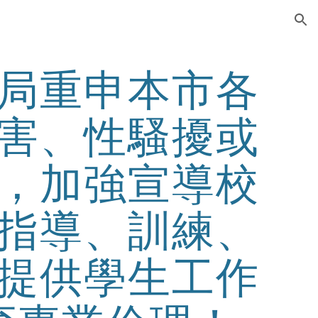
ion
局重申本市各
害、性騷擾或
，加強宣導校
指導、訓練、
提供學生工作