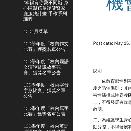
機
"幸福有你愛不間斷-身
心障礙孩童復健暨家
庭服務計畫"手作系列
課程
1001月菜單
100學年度「校內作文
Post date: May 18
比賽」獲獎名單公告
100學年度「校內國語
文演說暨說故事競
說明：
賽」獲獎名單公告
一、依教育部性別
100學年度「校內字音
凌之防治準則；其
字形比賽」獲獎名單
害性騷擾或性霸凌
公告
上，不得發展有違
100學年度「校內寫字
敘明。
比賽」獲獎名單公告
二、為維護學生身
100學年度「校內英語
動分際，不得發展