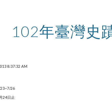
ip to main content
Skip to navigat
102年臺灣史
 2013 8:37:32 AM
3~7/26
月24日止