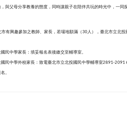
體驗，與父母分享教養的態度，同時讓親子在陪伴共玩的時光中，一同
北市有興趣參加之教師、家長，若場地額滿（30人），臺北市立北投
北投國民中學家長：填妥報名表後繳交至輔導室。
投國民中學外校家長：致電臺北市立北投國民中學輔導室2891-2091＃
報名。