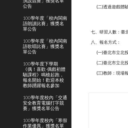
演說競賽」獲獎名單
公告
(二)透過遊戲
100學年度「校內閩南
語朗讀比賽」獲獎名
單公告
七、研習人數：臺
100學年度「校內閩南
八、報名方式：
語歌唱比賽」獲獎名
單公告
(一)臺北市立
(二)臺北市立北
100學年度下學期
《偶！喜歡-偶戲初體
(三)教師：現場
驗課程》鳴槍起跑，
報名開始！歡迎本校
教師踴躍報名參加
100學年度校內「交通
安全教育電腦打字競
賽」獲獎名單公告
100學年度校內「寒假
作業優異」獲獎名單