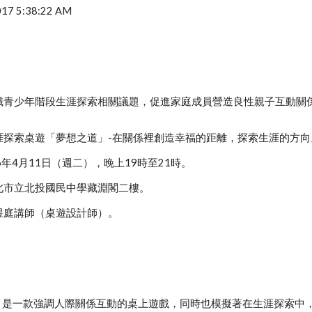
2017 5:38:22 AM
識青少年階段生涯探索相關議題，促進家庭成員營造良性親子互動關
涯探索桌遊「夢想之道」-在關係裡創造幸福的距離，探索生涯的方向
6年4月11日（週二），晚上19時至21時。
北市立北投國民中學藏淵閣二樓。
煜庭講師（桌遊設計師）。
：
道》是一款強調人際關係互動的桌上遊戲，同時也模擬著在生涯探索中