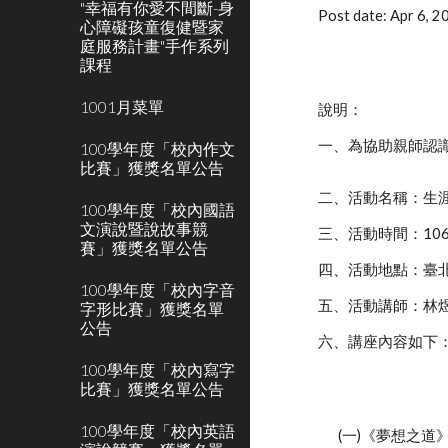
"幸福有你愛不間斷-身
Post date: Apr 6, 
心障礙孩童復健暨家
庭服務計畫"手作系列
課程
1001月菜單
說明：
一、為協助親師認
100學年度「校內作文
比賽」獲獎名單公告
二、活動名稱：生
100學年度「校內國語
文演說暨說故事競
三、活動時間：10
賽」獲獎名單公告
四、活動地點：臺
100學年度「校內字音
五、活動講師：林
字形比賽」獲獎名單
公告
六、講座內容如下
100學年度「校內寫字
比賽」獲獎名單公告
100學年度「校內英語
(一)《夢想之