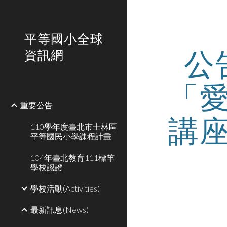
Sk
平等國小全球
公
資訊網
「
重要公告
講
110學年度臺北市士林區
平等國民小學課程計畫
104年臺北教育111標竿
學校認證
學校活動(Activities)
最新訊息(News)