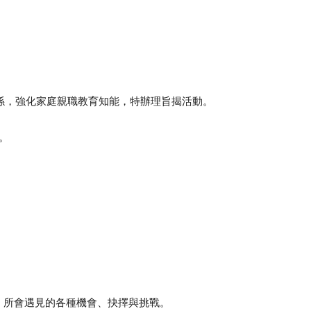
係，強化家庭親職教育知能，特辦理旨揭活動。
。
，所會遇見的各種機會、抉擇與挑戰。