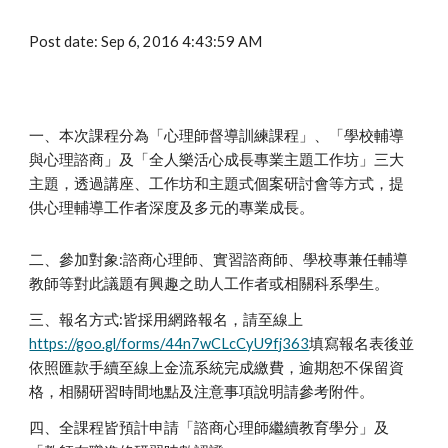
Post date: Sep 6, 2016 4:43:59 AM
一、本次課程分為「心理師督導訓練課程」、「學校輔導
與心理諮商」及「全人樂活心成長專業主題工作坊」三大
主題，透過講座、工作坊和主題式個案研討會等方式，提
供心理輔導工作者深度及多元的專業成長。
二、參加對象:諮商心理師、實習諮商師、學校專兼任輔導
教師等對此議題有興趣之助人工作者或相關科系學生。
三、報名方式:皆採用網路報名，請至線上
https://goo.gl/forms/44n7wCLcCyU9fj363
填寫報名表後並
依照匯款手續至線上金流系統完成繳費，逾期恕不保留資
格，相關研習時間地點及注意事項說明請參考附件。
四、全課程皆預計申請「諮商心理師繼續教育學分」及