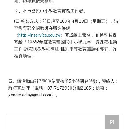
組」輔導員優先報名。
２、本市國民中小學教育實務工作者。
(四)報名方式：即日起至107年4月13日（星期五），請
至教育部全國教師在職進修網
（
http://inservice.edu.tw
）完成線上報名，並將報名表
寄給「106學年度教育部國民中小學九年ㄧ貫課程推動
工作-課程與教學輔導組-性別平等教育議題輔導群」許
桓真助理。
四、該活動由辦理單位依實核予5小時研習時數，聯絡人：
許桓真助理（電話：07-7172930分機2185；信箱：
gender.edu@gmail.com）。