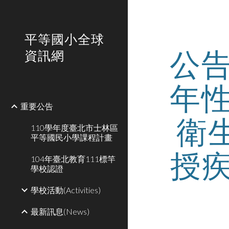
Sk
平等國小全球
公
資訊網
年
重要公告
衛
110學年度臺北市士林區
平等國民小學課程計畫
授疾
104年臺北教育111標竿
學校認證
學校活動(Activities)
最新訊息(News)