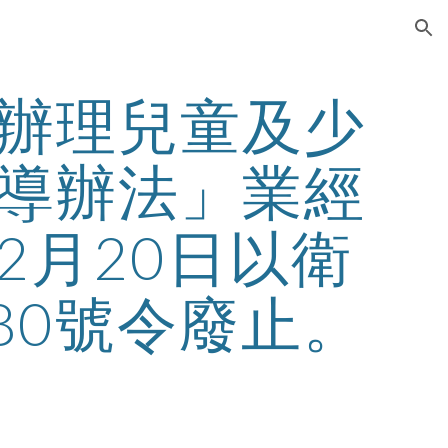
ion
辦理兒童及少
導辦法」業經
2月20日以衛
080號令廢止。