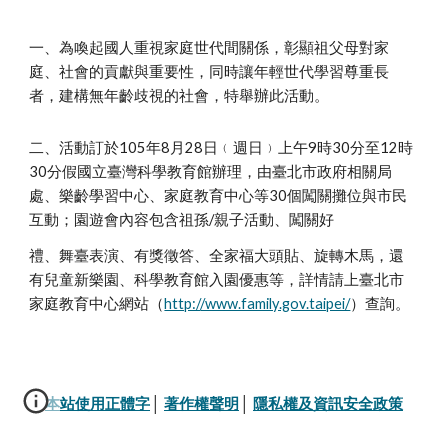
一、為喚起國人重視家庭世代間關係，彰顯祖父母對家
庭、社會的貢獻與重要性，同時讓年輕世代學習尊重長
者，建構無年齡歧視的社會，特舉辦此活動。
二、活動訂於105年8月28日﹙週日﹚上午9時30分至12時
30分假國立臺灣科學教育館辦理，由臺北市政府相關局
處、樂齡學習中心、家庭教育中心等30個闖關攤位與市民
互動；園遊會內容包含祖孫/親子活動、闖關好
禮、舞臺表演、有獎徵答、全家福大頭貼、旋轉木馬，還
有兒童新樂園、科學教育館入園優惠等，詳情請上臺北市
家庭教育中心網站（
http:/
/www.family.gov.taipei/
）查詢。
本站使用正體字
│ 
著作權聲明
│ 
隱私權及資訊安全政策