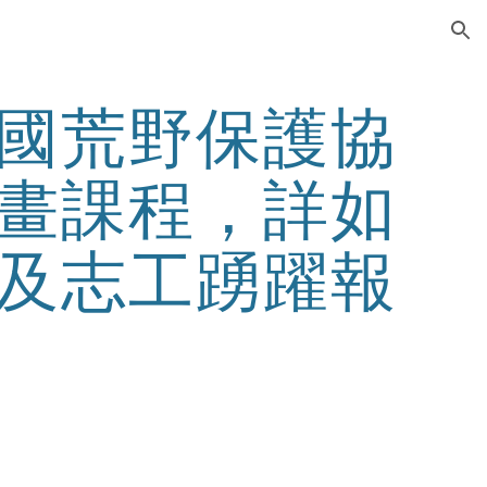
ion
國荒野保護協
畫課程，詳如
及志工踴躍報
！