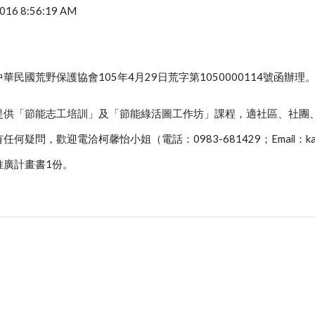
 2016 8:56:19 AM
民國荒野保護協會105年4月29日荒字第1050000114號函辦理
提供「節能志工培訓」及「節能綠活圖工作坊」課程，適社區、社團
疑問，歡迎電洽柯馨怡小姐（電話：0983-681429；Email：karen@
推廣計畫書1份。