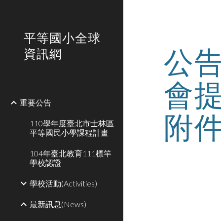
Sk
平等國小全球
公
資訊網
會
重要公告
附
110學年度臺北市士林區
平等國民小學課程計畫
104年臺北教育111標竿
學校認證
學校活動(Activities)
最新訊息(News)