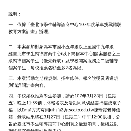
說明：
一、依據「臺北市學生輔導諮商中心107年度單車挑戰體驗
教育方案計畫」辦理。
二、本案參加對象為本市國小五年級以上至國中九年級，
經臺北市學生輔導諮商中心(以下簡稱本中心)開案服務之三
級輔導個案學生（優先錄取）及學校開案服務之二級輔導
個案學生，每校推薦名額至多2名為限。
三、本案活動之期程規劃、招生條件、報名說明及遴選規
則請詳閱計畫內容。
四、學校如欲推薦學生參加，請於107年3月23日（星期
五）晚上11:59前，將報名表及活動同意切結書掃描成電子
檔，以Email方式寄到juihsia2@tscc.tp.edu.tw陳瑞霞老師信
箱，錄取結果將在3月27日（星期二）中午12:00以後，公
告於臺北市學生輔導諮商中心網頁之最新消息，後續並以
聯絡箱寄發錄取結果至學校。