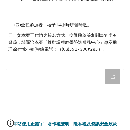
(四)全程參加者，核予14小時研習時數。
四、如本案工作坊之報名方式、交通路線等相關事宜尚有
疑義，請逕洽本案「推動課程教學諮詢服務中心」專案助
理徐存悅小姐(聯絡電話：（(03)5517330#285）。
本站使用正體字
│ 
著作權聲明
│ 
隱私權及資訊安全政策