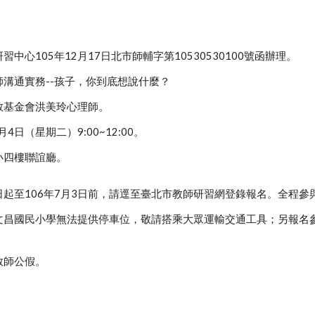
中心105年12月17日北市師輔字第10530530100號函辦理。
溝通實務--孩子，你到底想說什麼？
教基金會洪美玲心理師。
4日（星期二）9:00~12:00。
小四樓聯誼廳。
起至106年7月3日前，請逕至臺北市教師研習網登錄報名。全程參
文昌國民小學無法提供停車位，敬請搭乘大眾運輸交通工具；另報名
教師公假。