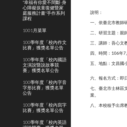
"幸福有你愛不間斷-身
心障礙孩童復健暨家
說明：
庭服務計畫"手作系列
課程
一、依臺北市教師研習
1001月菜單
二、研習主題：親師
100學年度「校內作文
三、講師：吾心文
比賽」獲獎名單公告
四、時間：106年7月
100學年度「校內國語
五、地點：文昌國
文演說暨說故事競
賽」獲獎名單公告
六、報名方式：即日
100學年度「校內字音
字形比賽」獲獎名單
七、臺北市士林區
公告
業。
100學年度「校內寫字
八、本校核予出席
比賽」獲獎名單公告
100學年度「校內英語