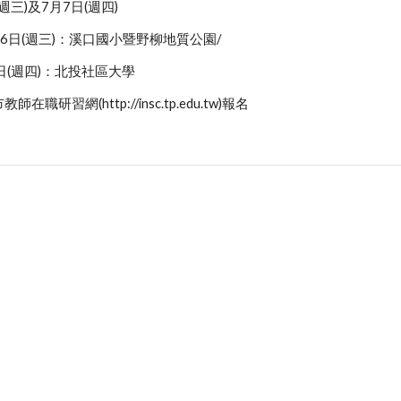
週三)及7月7日(週四)
月6日(週三)：溪口國小暨野柳地質公園/
    105年7月7日(週四)：北投社區大學
研習網(http://insc.tp.edu.tw)報名