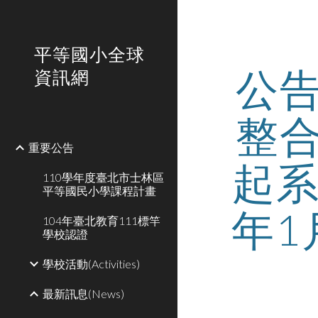
Sk
平等國小全球
公
資訊網
整
重要公告
起系
110學年度臺北市士林區
平等國民小學課程計畫
年1
104年臺北教育111標竿
學校認證
學校活動(Activities)
最新訊息(News)