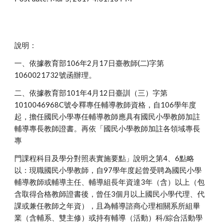
說明：
一、依據教育部106年2月17日臺教師(二)字第
1060021732號函辦理。
二、依據教育部101年4月12日臺訓（三）字第
1010046968C號令釋專任輔導教師資格，自106學年度
起，擔任國民小學專任輔導教師應具有國民小學教師加註
輔導專長教師證書。再依「國民小學教師加註各領域專長
專
門課程科目及學分對照表實施要點」說明之第4、6點略
以：現職國民小學教師，自97學年度起曾受聘為國民小學
輔導教師或輔導主任、輔導組長年資達3年（含）以上（包
含取得合格教師證書後，曾任3個月以上國民小學代理、代
課或兼任教師之年資），且為輔導諮商心理相關系所組畢
業（含輔系、雙主修）或持有輔導（活動）科/綜合活動學