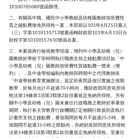
10100705080號函辦理。
二、有關高中職、國民中小學教師及幼稚園教師加班費性
質之鐘點費徵免所得稅一案，本部前以101年6月25日臺人
（三）字第1010110713號書函轉財政部101年6月13日台
財稅字第10100557610號函在案。
三、本案係再行檢視教學現場，增列中小學及幼稚（兒）
園教師於學校下班時間執行職務支領之鐘點費項目如「中
小學及幼稚（兒）園教師加班費性質鐘點費一覽表（增
列）」，及中途學校編制內教師與聘期中之代理教師依
「中途學校教育實施辦法」規定於夜間及假日實施之假期
教學，於每月合計不超過70小時內，獲財政部同意依所得
稅法第14條第1項第3類第2款但書規定免納所得稅。另有
關中小學及幼稚（兒）園未兼任行政職務之教師於寒暑假
期間，執行各主管教育行政機關訂定相關行政規則及執行
計畫所支領之鐘點費，暑假期間於每月不超過25小時、寒
假期間不超過15小時之限額內，亦經財政部同意依所得稅
法第14條第1項第3類第2款但書規定免納所得稅。至兼任