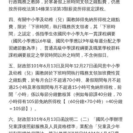
行政職務之教師，於寒暑假上班時間支領之鐘點費，仍應
按所得稅法第14條第1項第3類薪資所得規定課稅。
四、有關中小學及幼稚（兒）園教師得免納所得稅之鐘點
費，限於「下班時間」執行職務所支領者，其「下班時
間」之認定，係指學生依國民中小學九年一貫課程綱要
（國民小學應以6年級、國民中學應以9年級每週分配之學
習總節數為準）、普通高級中學課程綱要及職業學校群科
課程綱要規定之學習時間以外之時間，不含例假日。
五、財政部101年6月13日及同年12月27日函同意中小學
及幼稚（兒）園教師於下班時間執行職務支領加班費性質
之鐘點費，於每月合計不超過70小時、暑假期間每月不超
過25小時及寒假期間每月不超過15小時可免納所得稅，前
開「小時」係以每節分鐘數核算（例如每節課40分鐘，70
小時得有105節免納所得稅【（60分鐘×70小時）÷40分鐘
＝105節】）。
六、財政部101年6月13日函說明二（二）「國民小學辦理
兒童課後照顧服務及人員資格標準」業配合「兒童及少年