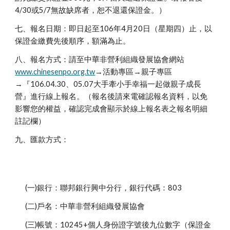
4/30或5/7無故缺席者，恕不退還保證金。）
七、報名日期：即日起至106年4月20日（星期四）止，以
保證金繳費先後順序，額滿為止。
八、報名方式：請至中華非營利組織發展協會網站
www.chinesenpo.org.tw
→活動專區→親子專區
→『106.04.30、05.07大手牽小手幸福一起做親子成長
營』進行線上報名。（報名後請來電確認報名資料，以免
影響您的權益，確認完成會顯示於線上報名表之報名明細
註記欄）
九、匯款方式：
(一)銀行：聯邦銀行興中分行，銀行代碼：803
(二)戶名：中華非營利組織發展協會
(三)帳號：10245+個人身份證字號後九位數字（保證金