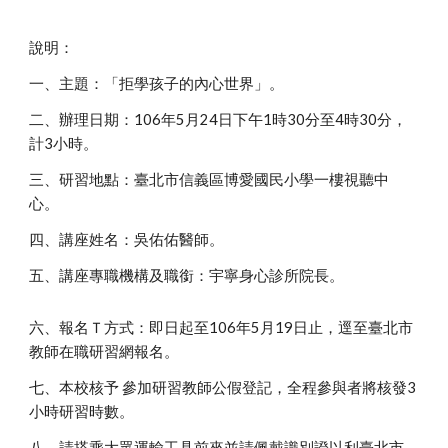
說明：
一、主題：「拒學孩子的內心世界」。
二、辦理日期：106年5月24日下午1時30分至4時30分，
計3小時。
三、研習地點：臺北市信義區博愛國民小學一樓視聽中
心。
四、講座姓名：吳佑佑醫師。
五、講座專職機構及職銜：宇寧身心診所院長。
六、報名Ｔ方式：即日起至106年5月19日止，逕至臺北市
教師在職研習網報名。
七、本校核予 參加研習教師公假登記，全程參與者將核發3
小時研習時數。
八、請搭乘大眾運輸工具前來並請佩戴識別證以利臺北市