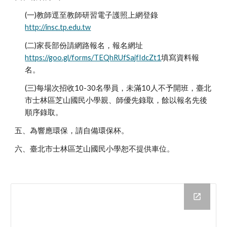
(一)教師逕至教師研習電子護照上網登錄
http://insc.tp.edu.tw
(二)家長部份請網路報名，報名網址
https://goo.gl/forms/TEQhRUfSajfIdcZt1
填寫資料報
名。
(三)每場次招收10-30名學員，未滿10人不予開班，臺北
市士林區芝山國民小學親、師優先錄取，餘以報名先後
順序錄取。
五、為響應環保，請自備環保杯。
六、臺北市士林區芝山國民小學恕不提供車位。