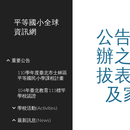
Sk
平等國小全球
公
資訊網
辦
重要公告
拔
110學年度臺北市士林區
平等國民小學課程計畫
及
104年臺北教育111標竿
學校認證
學校活動(Activities)
最新訊息(News)