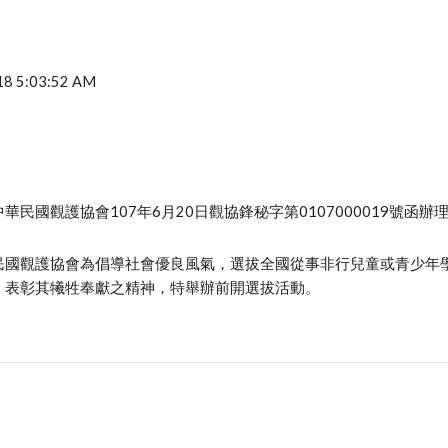
2018 5:03:52 AM
民國觀護協會107年6月20日觀協鋒秘字第0107000019號函辦
民國觀護協會為倡導社會優良風氣，選拔全國從事非行兒童或青少年
，表彰其犧牲奉獻之精神，特舉辦前開選拔活動。