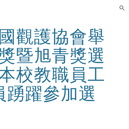
ion
國觀護協會舉
獎暨旭青獎選
本校教職員工
員踴躍參加選