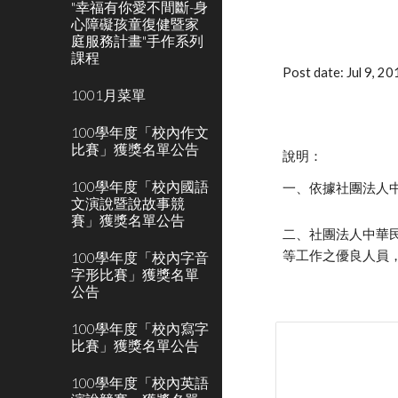
"幸福有你愛不間斷-身
心障礙孩童復健暨家
庭服務計畫"手作系列
課程
Post date: Jul 9, 
1001月菜單
100學年度「校內作文
比賽」獲獎名單公告
說明：
100學年度「校內國語
一、依據社團法人中華
文演說暨說故事競
賽」獲獎名單公告
二、社團法人中華
等工作之優良人員
100學年度「校內字音
字形比賽」獲獎名單
公告
100學年度「校內寫字
比賽」獲獎名單公告
100學年度「校內英語