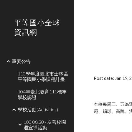
Sk
平等國小全球
資訊網
重要公告
110學年度臺北市士林區
Post date: Jan 19,
平等國民小學課程計畫
104年臺北教育111標竿
學校認證
本校每周三、五為
學校活動(Activities)
繩、踢球、高蹺、
100.08.30 - 友善校園
週宣導活動