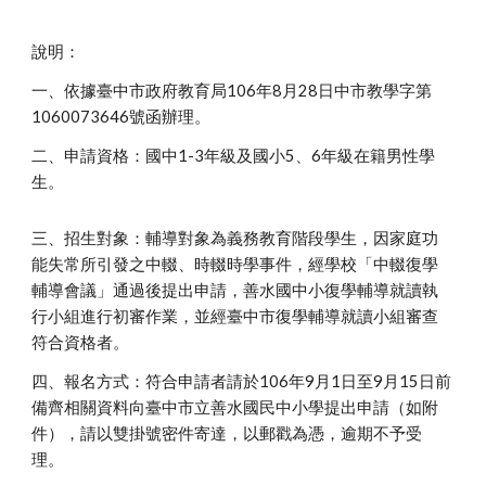
說明：
一、依據臺中市政府教育局106年8月28日中市教學字第
1060073646號函辦理。
二、申請資格：國中1-3年級及國小5、6年級在籍男性學
生。
三、招生對象：輔導對象為義務教育階段學生，因家庭功
能失常所引發之中輟、時輟時學事件，經學校「中輟復學
輔導會議」通過後提出申請，善水國中小復學輔導就讀執
行小組進行初審作業，並經臺中市復學輔導就讀小組審查
符合資格者。
四、報名方式：符合申請者請於106年9月1日至9月15日前
備齊相關資料向臺中市立善水國民中小學提出申請（如附
件），請以雙掛號密件寄達，以郵戳為憑，逾期不予受
理。