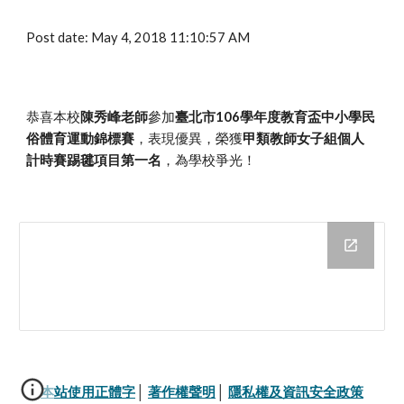
Post date: May 4, 2018 11:10:57 AM
恭喜本校
陳秀峰老師
參加
臺北市106學年度教育盃中小學民
俗體育運動錦標賽
，表現優異，榮獲
甲類教師女子組個人
計時賽踢毽項目第一名
，為學校爭光！
本站使用正體字
│ 
著作權聲明
│ 
隱私權及資訊安全政策