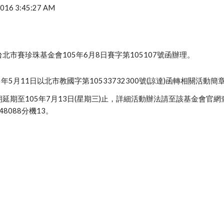
 2016 3:45:27 AM
北市賽珍珠基金會105年6月8日賽字第105107號函辦理。
5年5月11日以北市教國字第10533732300號(諒達)函轉相關活
延期至105年7月13日(星期三)止，詳細活動辦法請至該基金會官
48088分機13。