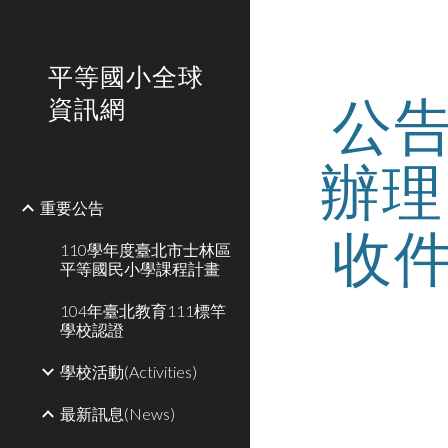
Sk
平等國小全球
公
資訊網
辦理
重要公告
收
110學年度臺北市士林區
平等國民小學課程計畫
104年臺北教育111標竿
學校認證
學校活動(Activities)
最新訊息(News)