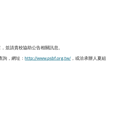
動簡章，並請貴校協助公告相關訊息。
網查詢，網址：
http://www.psbf.org.tw/
，或洽承辦人夏組