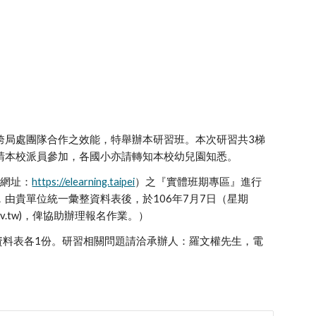
跨局處團隊合作之效能，特舉辦本研習班。本次研習共3梯
，請本校派員參加，各國小亦請轉知本校幼兒園知悉。
（網址：
https://elearning.taipei
）之『實體班期專區』進行
由貴單位統一彙整資料表後，於106年7月7日（星期
gov.tw)，俾協助辦理報名作業。）
資料表各1份。研習相關問題請洽承辦人：羅文權先生，電