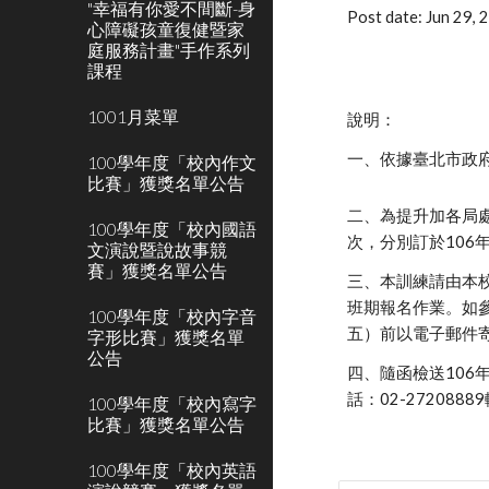
"幸福有你愛不間斷-身
Post date: Jun 29,
心障礙孩童復健暨家
庭服務計畫"手作系列
課程
1001月菜單
說明：
一、依據臺北市政府社
100學年度「校內作文
比賽」獲獎名單公告
二、為提升加各局
100學年度「校內國語
次，分別訂於106
文演說暨說故事競
賽」獲獎名單公告
三、本訓練請由本校
班期報名作業。如
100學年度「校內字音
五）前以電子郵件寄送臺
字形比賽」獲獎名單
公告
四、隨函檢送10
話：02-2720888
100學年度「校內寫字
比賽」獲獎名單公告
100學年度「校內英語