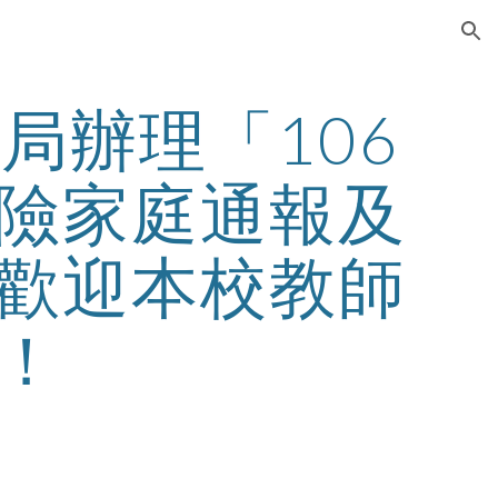
ion
局辦理「106
險家庭通報及
歡迎本校教師
！