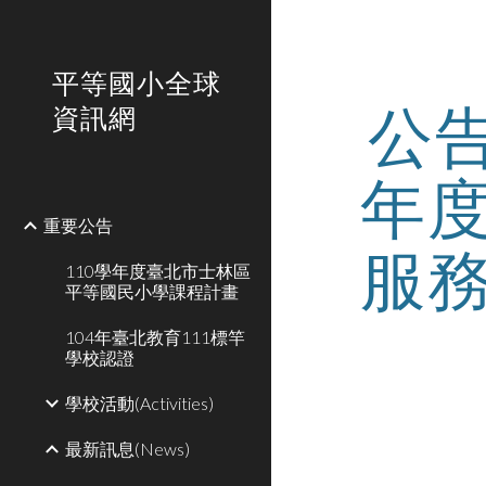
Sk
平等國小全球
公
資訊網
年
重要公告
服
110學年度臺北市士林區
平等國民小學課程計畫
104年臺北教育111標竿
學校認證
學校活動(Activities)
最新訊息(News)