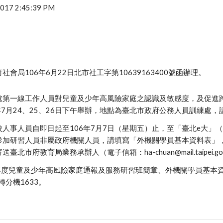
 2017 2:45:39 PM
會局106年6月22日北市社工字第10639163400號函辦理。
處第一線工作人員對兒童及少年高風險家庭之認識及敏感度，及促進
年7月24、25、26日下午舉辦，地點為臺北市政府公務人員訓練處
人事人員自即日起至106年7月7日（星期五）止，至「臺北e大」
參加研習人員非屬政府機關人員，請填寫「外機關學員基本資料表」，
北市府教育局業務承辦人（電子信箱：ha-chuan@mail.taipei.
6年度兒童及少年高風險家庭通報及服務研習班簡章、外機關學員基本
9轉分機1633。