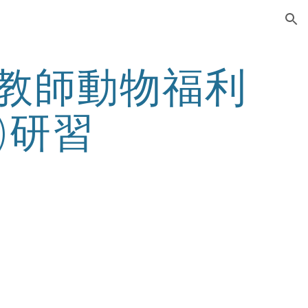
ion
學教師動物福利
)研習