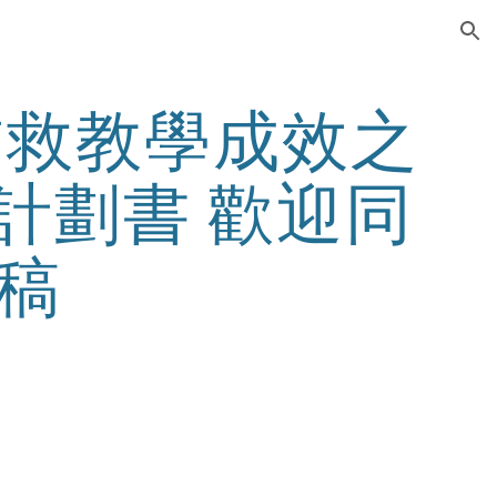
ion
補救教學成效之
計劃書 歡迎同
稿