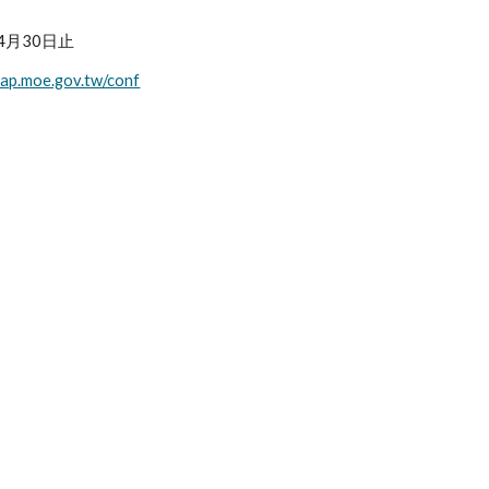
4月30日止
sap.moe.gov.tw/conf