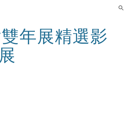
ion
片雙年展精選影
展