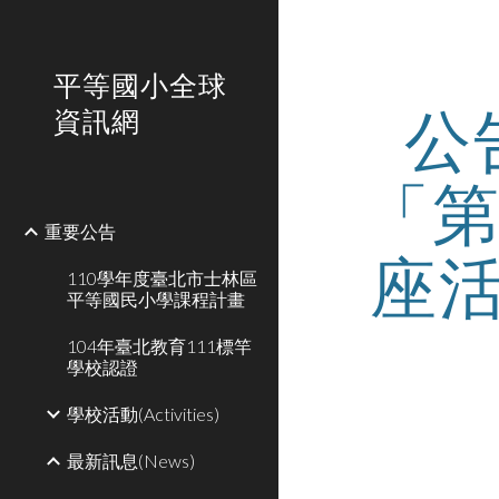
Sk
平等國小全球
公
資訊網
「第
重要公告
座
110學年度臺北市士林區
平等國民小學課程計畫
104年臺北教育111標竿
學校認證
學校活動(Activities)
最新訊息(News)