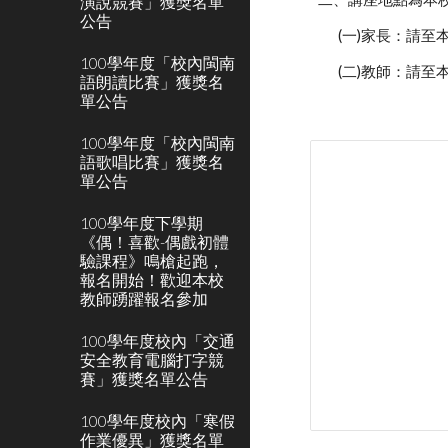
演說競賽」獲獎名單
公告
(一)家長：請
100學年度「校內閩南
(二)教師：請
語朗讀比賽」獲獎名
單公告
100學年度「校內閩南
語歌唱比賽」獲獎名
單公告
100學年度下學期
《偶！喜歡-偶戲初體
驗課程》鳴槍起跑，
報名開始！歡迎本校
教師踴躍報名參加
100學年度校內「交通
安全教育電腦打字競
賽」獲獎名單公告
100學年度校內「寒假
作業優異」獲獎名單