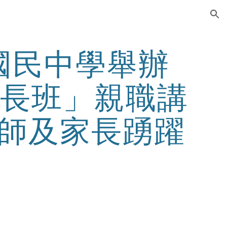
ion
國民中學舉辦
成長班」親職講
師及家長踴躍