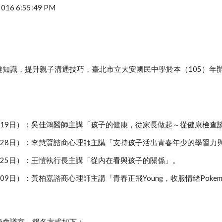
 2016 6:55:49 PM
知識，提升親子溝通技巧，臺北市立大安國民中學於本（105）年辦
10月19日）：吳佳鴻醫師主講「孩子的健康，從家長做起～從健康檢查
10月28日）：李慧賢諮商心理師主講「支持孩子活出青春年少的學習力
1月25日）：王愷執行長主講「從內在看與孩子的關係」。
2月09日）：黃柏嘉諮商心理師主講「青春正飛Young，收服情緒Pokem
校會議室，報名方式如下：