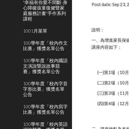
"幸福有你愛不間斷-身
Post date: Sep 23,
心障礙孩童復健暨家
庭服務計畫"手作系列
課程
說明：
1001月菜單
一、為增進家長保健
100學年度「校內作文
講座內容如下：
比賽」獲獎名單公告
100學年度「校內國語
文演說暨說故事競
賽」獲獎名單公告
(一)第1場（
(二)第2場（
100學年度「校內字音
字形比賽」獲獎名單
(三)第3場（1
公告
(四)第4場（1
100學年度「校內寫字
比賽」獲獎名單公告
100學年度「校內英語
二、講座地點為本