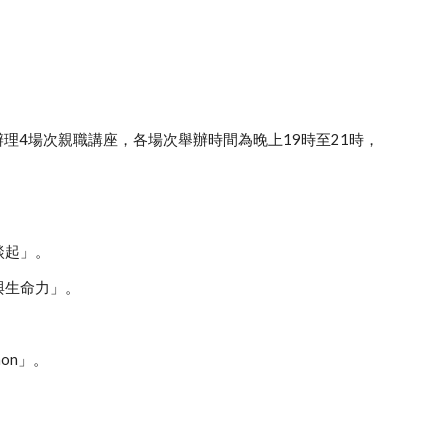
理4場次親職講座，各場次舉辦時間為晚上19時至21時，
談起」。
與生命力」。
on」。