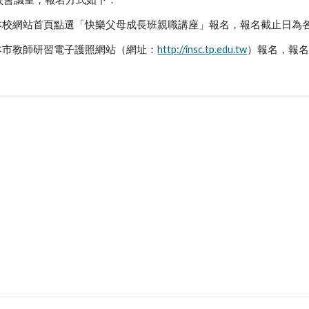
至本校網站首頁點選「快樂父母成長班親職講座」報名，報名截止日為
至本市教師研習電子護照網站（網址：
http://insc.tp.edu.tw
）報名，報名