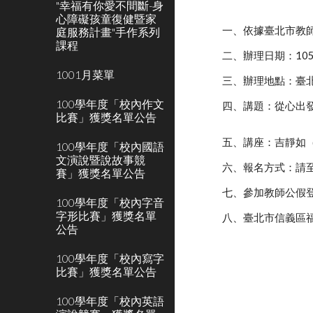
"幸福有你愛不間斷-身
心障礙孩童復健暨家
一、依據臺北市教師研
庭服務計畫"手作系列
課程
二、辦理日期：105
1001月菜單
三、辦理地點：臺
100學年度「校內作文
四、講題：從心出發
比賽」獲獎名單公告
五、講座：吉靜如
100學年度「校內國語
文演說暨說故事競
六、報名方式：請
賽」獲獎名單公告
七、參加教師公假
100學年度「校內字音
字形比賽」獲獎名單
八、臺北市信義區
公告
100學年度「校內寫字
比賽」獲獎名單公告
100學年度「校內英語