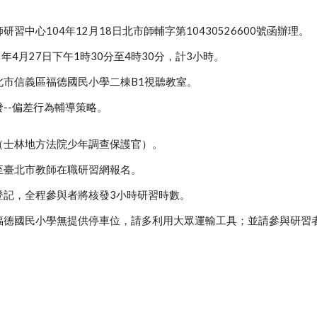
習中心104年12月18日北市師輔字第10430526600號函辦理。
年4月27日下午1時30分至4時30分，計3小時。
北市信義區福德國民小學二棟B1視聽教室。
--偏差行為輔導策略。
（士林地方法院少年調查保護官）。
至臺北市教師在職研習網報名。
登記，全程參與者將核發3小時研習時數。
福德國民小學無提供停車位，請多利用大眾運輸工具；並請參與研習