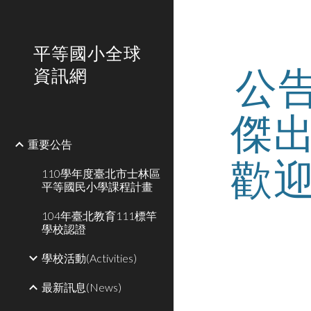
Sk
平等國小全球
公
資訊網
傑
重要公告
歡
110學年度臺北市士林區
平等國民小學課程計畫
104年臺北教育111標竿
學校認證
學校活動(Activities)
最新訊息(News)