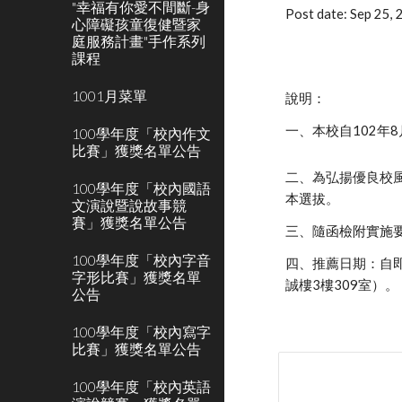
"幸福有你愛不間斷-身
Post date: Sep 25,
心障礙孩童復健暨家
庭服務計畫"手作系列
課程
1001月菜單
說明：
一、本校自102年
100學年度「校內作文
比賽」獲獎名單公告
二、為弘揚優良校
100學年度「校內國語
本選拔。
文演說暨說故事競
賽」獲獎名單公告
三、隨函檢附實施
100學年度「校內字音
四、推薦日期：自即
字形比賽」獲獎名單
誠樓3樓309室）。
公告
100學年度「校內寫字
比賽」獲獎名單公告
100學年度「校內英語