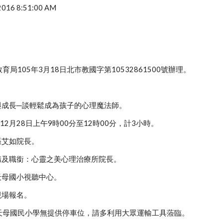
 2016 8:51:00 AM
局105年3月18日北市教國字第10532861500號辦理。
：
變與成長─談輕鬆成為孩子的心理魔法師。
年12月28日上午9時00分至12時00分，計3小時。
張艾如院長。
機構及職銜：心靈之美心理治療所院長。
：天母國小視聽中心。
現場報名。
天母國民小學無提供停車位，請多利用大眾運輸工具蒞臨。