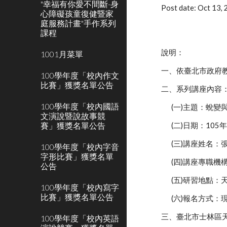
"幸福有你愛不間斷-身
Post date: Oct 13,
心障礙孩童復健暨家
庭服務計畫"手作系列
課程
說明：
1001月菜單
一、依臺北市政府教育
100學年度「校內作文
比賽」獲獎名單公告
二、系列講座內容
100學年度「校內國語
(一)主題：蛻
文演說暨說故事競
賽」獲獎名單公告
(二)日期：105
(三)講座姓名：
100學年度「校內字音
字形比賽」獲獎名單
(四)講座專職
公告
(五)研習地點
100學年度「校內寫字
比賽」獲獎名單公告
(六)報名方式：
三、臺北市士林區
100學年度「校內英語