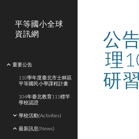
Sk
平等國小全球
公
資訊網
理
重要公告
研
110學年度臺北市士林區
平等國民小學課程計畫
104年臺北教育111標竿
學校認證
學校活動(Activities)
最新訊息(News)