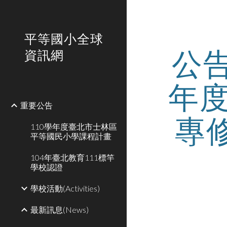
Sk
平等國小全球
公
資訊網
年
重要公告
專
110學年度臺北市士林區
平等國民小學課程計畫
104年臺北教育111標竿
學校認證
學校活動(Activities)
最新訊息(News)