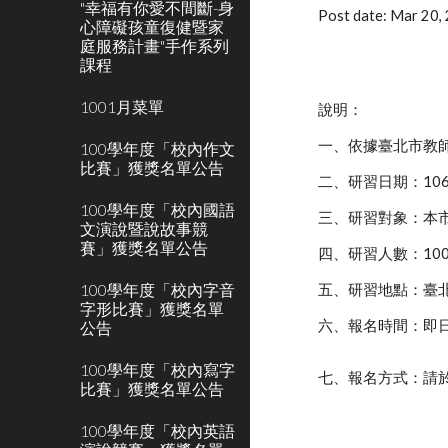
"幸福有你愛不間斷-身
Post date: Mar 20
心障礙孩童復健暨家
庭服務計畫"手作系列
課程
1001月菜單
說明：
一、依據臺北市教師
100學年度「校內作文
比賽」獲獎名單公告
二、研習日期：10
100學年度「校內國語
三、研習對象：本
文演說暨說故事競
賽」獲獎名單公告
四、研習人數：10
100學年度「校內字音
五、研習地點：臺
字形比賽」獲獎名單
六、報名時間：即
公告
100學年度「校內寫字
七、報名方式：請
比賽」獲獎名單公告
100學年度「校內英語