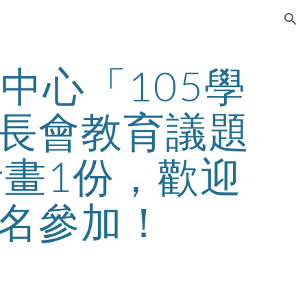
ion
中心「105學
長會教育議題
畫1份，歡迎
名參加！