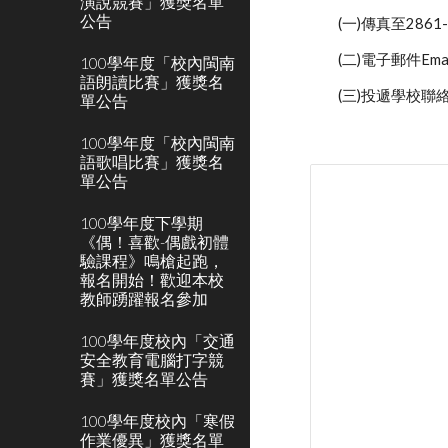
演說競賽」獲獎名單
公告
(一)傳真至286
(二)電子郵件Email
100學年度「校內閩南
語朗讀比賽」獲獎名
(三)投遞學校
單公告
100學年度「校內閩南
語歌唱比賽」獲獎名
單公告
100學年度下學期
《偶！喜歡-偶戲初體
驗課程》鳴槍起跑，
報名開始！歡迎本校
教師踴躍報名參加
100學年度校內「交通
安全教育電腦打字競
賽」獲獎名單公告
100學年度校內「寒假
作業優異」獲獎名單