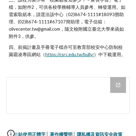
檔，如附件2，可供各校學務輔導人員參考、轉發運用。如
需索取紙本，請逕洽該中心（02)8674-1111#18093鄧助
理、(02)8674-1111#67107簡助理，電子信箱：
olivecenter.tw@gmail.com，隨文檢附國立臺北大學來函如
附件3，供參。
四、前揭計畫及手冊電子檔亦可至教育部校安中心防制校
園霸凌專區網站（
https://csrc.edu.tw/bully/
）中下載運用。
本站使用正體字
│ 
著作權聲明
│ 
隱私權及資訊安全政策