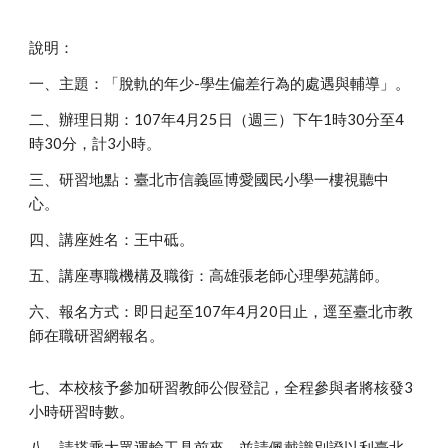
說明：
一、主題：「脫軌的年少-學生偏差行為的處遇與輔導」。
二、辦理日期：107年4月25日（週三）下午1時30分至4
時30分，計3小時。
三、研習地點：臺北市信義區博愛國民小學一樓視聽中
心。
四、講座姓名：王中砥。
五、講座專職機構及職銜：高雄張老師心理學苑講師。
六、報名方式：即日起至107年4月20日止，逕至臺北市教
師在職研習網報名。
七、本校核予參加研習教師公假登記，全程參與者將核發3
小時研習時數。
八、請搭乘大眾運輸工具前來，並請佩戴識別證以利臺北