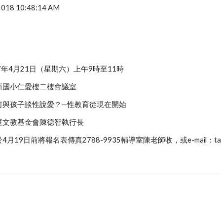
 2018 10:48:14 AM
7年4月21日（星期六）上午9時至11時
新國小仁愛樓二樓會議室
何與孩子談性說愛？─性教育從現在開始
庭文教基金會陳德智執行長
9日前將報名表傳真2788-9935輔導室陳老師收，或e-mail：tailing