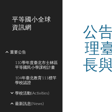
Sk
平等國小全球
公
資訊網
理
重要公告
長
110學年度臺北市士林區
平等國民小學課程計畫
104年臺北教育111標竿
學校認證
學校活動(Activities)
最新訊息(News)