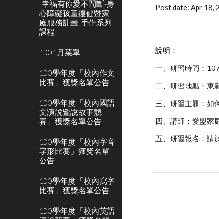
"幸福有你愛不間斷-身
Post date: Apr 18,
心障礙孩童復健暨家
庭服務計畫"手作系列
課程
說明：
1001月菜單
一、研習時間：10
100學年度「校內作文
比賽」獲獎名單公告
二、研習地點：東
100學年度「校內國語
三、研習主題：如
文演說暨說故事競
賽」獲獎名單公告
四、講師：愛盟家
五、研習報名：請於4月1
100學年度「校內字音
字形比賽」獲獎名單
公告
100學年度「校內寫字
比賽」獲獎名單公告
100學年度「校內英語