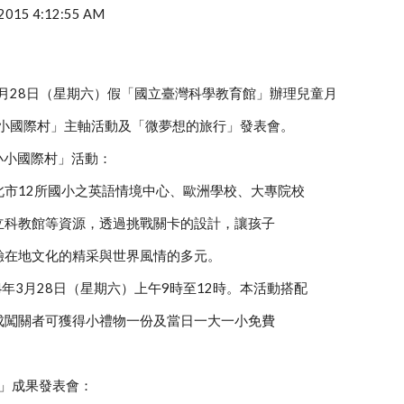
, 2015 4:12:55 AM
3月28日（星期六）假「國立臺灣科學教育館」辦理兒童月
小小國際村」主軸活動及「微夢想的旅行」發表會。
-小小國際村」活動：
北市12所國小之英語情境中心、歐洲學校、大專院校
立科教館等資源，透過挑戰關卡的設計，讓孩子
驗在地文化的精采與世界風情的多元。
4年3月28日（星期六）上午9時至12時。本活動搭配
成闖關者可獲得小禮物一份及當日一大一小免費
行」成果發表會：