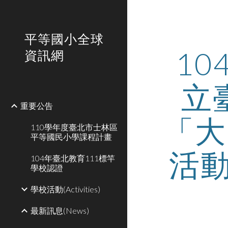
Sk
平等國小全球
1
資訊網
立
重要公告
「大
110學年度臺北市士林區
平等國民小學課程計畫
活
104年臺北教育111標竿
學校認證
學校活動(Activities)
最新訊息(News)