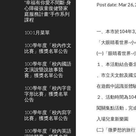
"幸福有你愛不間斷-身
Post date: Mar 26
心障礙孩童復健暨家
庭服務計畫"手作系列
課程
一、本市於104年
1001月菜單
「大眼睛看世界-
100學年度「校內作文
比賽」獲獎名單公告
(一)「眼睛看世界
100學年度「校內國語
１、本活動結合臺
文演說暨說故事競
賽」獲獎名單公告
、市立天文館及國
在遊戲中認識並體
100學年度「校內字音
字形比賽」獲獎名單
２、活動時間為10
公告
闖關集點活動，完
100學年度「校內寫字
比賽」獲獎名單公告
入場兒童新樂園
(二)「微夢想的旅
100學年度「校內英語