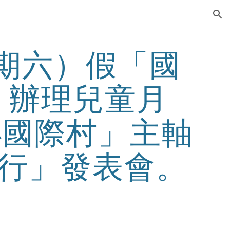
ion
星期六）假「國
辦理兒童月 
小國際村」主軸
行」發表會。