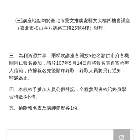
(三)講座地點均於臺北市藝文推廣處藝文大樓四樓會議室
（臺北市松山區八德路三段25號4樓）辦理。
三、為利資源共享，兩梯次講座各開放5位名額供市府各機
關同仁報名參加，請於107年5月14日前將報名表逕寄承辦
人信箱，依據報名先後順序錄取，錄取人員將另行通知，
額滿為止。
四、本校核予參加人員公假登記，全程參與者核給終身學
習時數3小時。
五、檢附報名表及講師簡歷各1份。