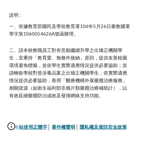
說明：
一、依據教育部國民及學前教育署106年5月26日臺教國署
學字第1060054626A號函辦理。
二、請本校教職員工對有意願繼續升學之出矯正機關學
生，宜秉持「教育愛、無條件接納」原則，提供友善校園
環境避免標籤，並依學生實際適應情況提供必要協助；並
請轉銜學校對曾涉毒品案之出矯正機關學生，依實際適應
情況提供必要協助，善用「醫療機構外展藥癮治療服務」
相關資源（如衛生福利部非鴉片類藥癮治療補助計），以
有效延續藥癮防治成效及發揮網絡支持功能。
本站使用正體字
│ 
著作權聲明
│ 
隱私權及資訊安全政策