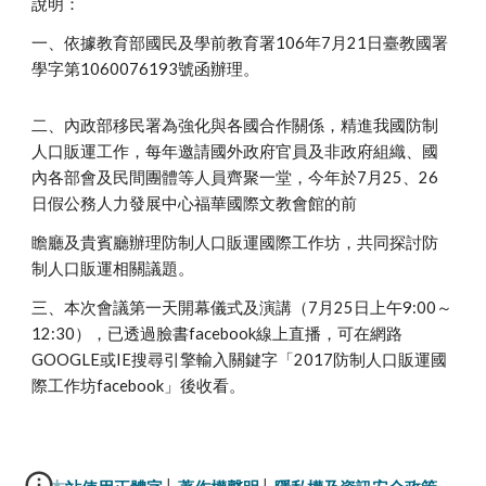
說明：
一、依據教育部國民及學前教育署106年7月21日臺教國署
學字第1060076193號函辦理。
二、內政部移民署為強化與各國合作關係，精進我國防制
人口販運工作，每年邀請國外政府官員及非政府組織、國
內各部會及民間團體等人員齊聚一堂，今年於7月25、26
日假公務人力發展中心福華國際文教會館的前
瞻廳及貴賓廳辦理防制人口販運國際工作坊，共同探討防
制人口販運相關議題。
三、本次會議第一天開幕儀式及演講（7月25日上午9:00～
12:30），已透過臉書facebook線上直播，可在網路
GOOGLE或IE搜尋引擎輸入關鍵字「2017防制人口販運國
際工作坊facebook」後收看。