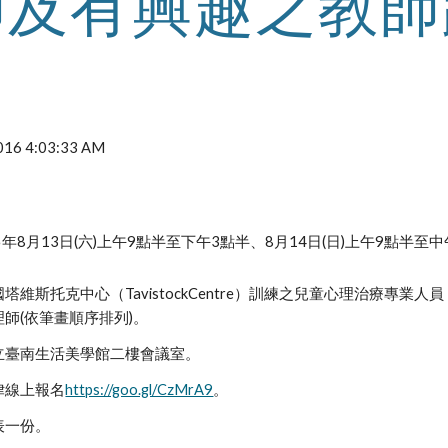
師及有興趣之教師
 2016 4:03:33 AM
年8月13日(六)上午9點半至下午3點半、8月14日(日)上午9點半至中
塔維斯托克中心（TavistockCentre）訓練之兒童心理治療專
師(依筆畫順序排列)。
立臺南生活美學館二樓會議室。
律線上報名
https://goo.gl/CzMrA9
。
表一份。