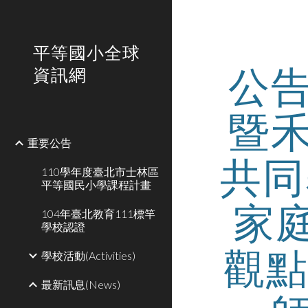
Sk
平等國小全球
公
資訊網
暨
重要公告
共同
110學年度臺北市士林區
平等國民小學課程計畫
家
104年臺北教育111標竿
學校認證
觀點
學校活動(Activities)
最新訊息(News)