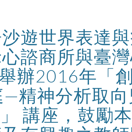
ip to main content
Skip to navigat
告沙遊世界表達與
禾心諮商所與臺灣
舉辦2016年「
庭—精神分析取向
」 講座，鼓勵