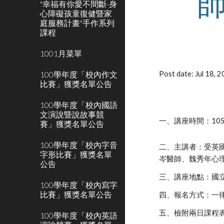
"幸福有你愛不間斷-身
心障礙孩童復健暨家
庭服務計畫"手作系列
課程
1001月菜單
100學年度「校內作文
Post date: Jul 18,
比賽」獲獎名單公告
100學年度「校內國語
文演說暨說故事競
一、講座時間：105
賽」獲獎名單公告
100學年度「校內字音
二、主講者：受英國
字形比賽」獲獎名單
岑醫師、魏秀年心理
公告
三、講座地點：國
100學年度「校內寫字
比賽」獲獎名單公告
四、報名方式：一
五、檢附兩日課程
100學年度「校內英語