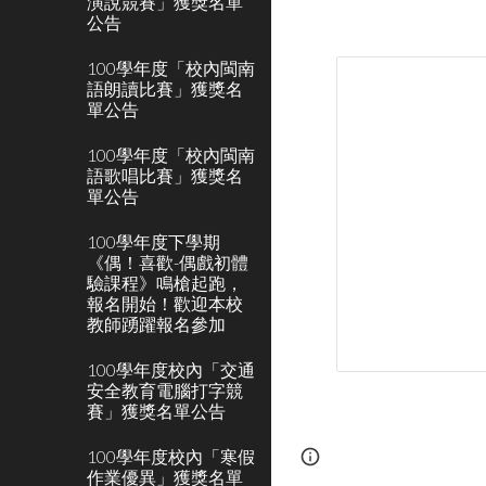
演說競賽」獲獎名單
公告
100學年度「校內閩南
語朗讀比賽」獲獎名
單公告
100學年度「校內閩南
語歌唱比賽」獲獎名
單公告
100學年度下學期
《偶！喜歡-偶戲初體
驗課程》鳴槍起跑，
報名開始！歡迎本校
教師踴躍報名參加
100學年度校內「交通
安全教育電腦打字競
賽」獲獎名單公告
100學年度校內「寒假
Report abuse
作業優異」獲獎名單