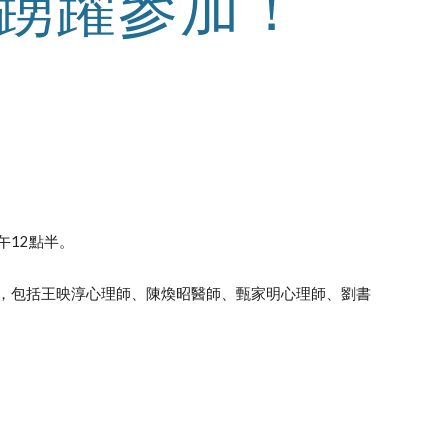
踴躍參加！
午12點半。
業人員，包括王映淳心理師、陳煥昭醫師、甄家明心理師、劉書