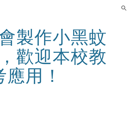
ion
會製作小黑蚊
，歡迎本校教
考應用！