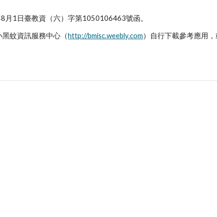
8月1日臺教資（六）字第1050106463號函。
小黑蚊資訊服務中心（
http://bmisc.weebly.com
）自行下載參考應用，或