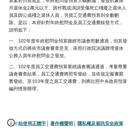
算案於日前底定，年終慰問金預算大幅刪減，發放對象限
月退休金2萬元以下、因作戰或演訓受傷死亡殘廢之退休人
員及因公成殘之退休人員，另員工交通費預算則全數刪
除。是以，本府針對年終慰問金及員工交通費核發方式，
說明如下：
一、102年度年終慰問金預算雖經市議會照數通過，但其發
放方式仍將依市議會審查意見，依照行政院決議辦理退休
公務人員年終慰問金之發放。
二、102年度員工交通費預算業經議會審議通過，考量尊重
議會審查結果，員工交通費將照常發給，並依規定嚴審覈
實發給。至103年度之員工交通費，則將比照中央政府預算
編列情形辦理。
本站使用正體字
│ 
著作權聲明
│ 
隱私權及資訊安全政策