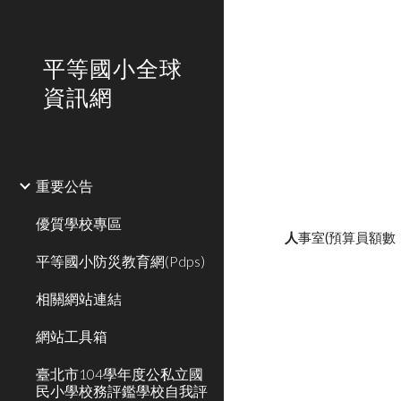
Sk
平等國小全球
資訊網
重要公告
優質學校專區
人
事室(預算員額數
平等國小防災教育網(Pdps)
相關網站連結
網站工具箱
臺北市104學年度公私立國
民小學校務評鑑學校自我評