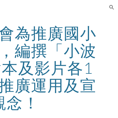
ion
會為推廣國小
，編撰「小波
本及影片各1
推廣運用及宣
觀念！