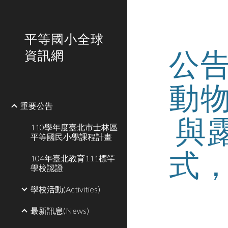
Sk
平等國小全球
公
資訊網
動
重要公告
與
110學年度臺北市士林區
平等國民小學課程計畫
式
104年臺北教育111標竿
學校認證
學校活動(Activities)
最新訊息(News)